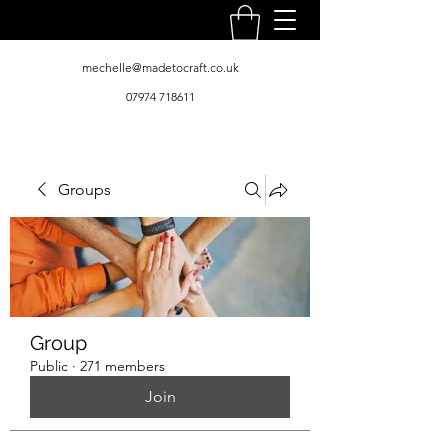
mechelle@madetocraft.co.uk
07974 718611
Groups
Group
Public
·
271 members
Join