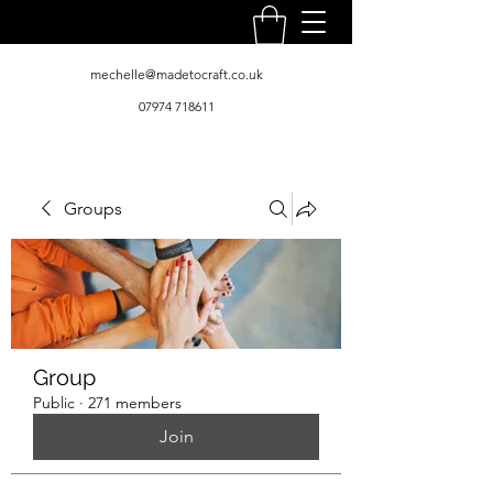
mechelle@madetocraft.co.uk
07974 718611
Groups
Group
Public
·
271 members
Join