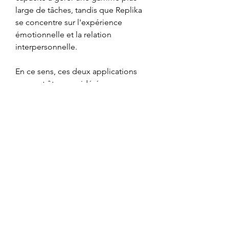
large de tâches, tandis que Replika 
se concentre sur l'expérience 
émotionnelle et la relation 
interpersonnelle.
En ce sens, ces deux applications 
peuvent être considérées comme 
des compagnons dans le domaine 
de l'AI Chat, mais chacun excelle 
dans des domaines distincts. Tandis 
que ChatGPT peut être utilisé pour 
des tâches professionnelles ou 
créatives, Replika s'adresse 
davantage aux utilisateurs cherchant 
à établir des connexions 
personnelles et émotionnelles.
Contact: