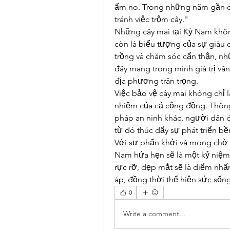
ấm no. Trong những năm gần đâ
tránh việc trộm cây."
Những cây mai tại Kỳ Nam khôn
còn là biểu tượng của sự giàu
trồng và chăm sóc cẩn thận, nh
đây mang trong mình giá trị văn
địa phương trân trọng.
Việc bảo vệ cây mai không chỉ l
nhiệm của cả cộng đồng. Thông 
pháp an ninh khác, người dân đ
từ đó thúc đẩy sự phát triển b
Với sự phấn khởi và mong chờ c
Nam hứa hẹn sẽ là một kỷ niệm
rực rỡ, đẹp mắt sẽ là điểm nhấn
áp, đồng thời thể hiện sức sống
0
Write a comment...