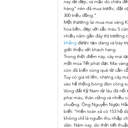
nay rất đẹp, và mặc dù chưa đế
hàng" nên đã mua trước, đặt cọ
300 triệu đồng."
Một thương lái mua mai vàng Kỳ
hoa bền, đẹp với sắc màu 5 cán
nhiều năm gần đây thị trường ch
khủng
 được tạo dáng và bày t
giới thiệu với khách hàng.
Trong thời điểm này, cây mai tạ
một mùa Tết phát đạt. Mai vàn
còn đã biến vùng quê từ cằn cỗi
Tuy có giá trị lớn, nhưng cây m
vào hệ thống bóng đèn công su
Vùng đất Kỳ Nam từ lâu đã nổi ti
phai màu, thân cứng và nhiều 
chuộng. Ông Nguyễn Ngọc Hảo,
biết: "Hiện toàn xã có 153 hộ dâ
không chỉ là nguồn thu nhập ch
dân. Năm nay, do thời tiết thuậ