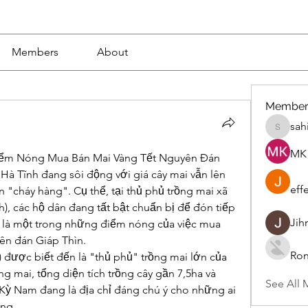
Members
About
Member
sah
sahil.sa
MK 
iểm Nóng Mua Bán Mai Vàng Tết Nguyên Đán
Hà Tĩnh đang sôi động với giá cây mai vẫn lên 
eff
 "cháy hàng". Cụ thể, tại thủ phủ trồng mai xã 
), các hộ dân đang tất bật chuẩn bị để đón tiếp 
Jih
là một trong những điểm nóng của việc mua 
ên đán Giáp Thìn.
Ron
 được biết đến là "thủ phủ" trồng mai lớn của 
ng mai, tổng diện tích trồng cây gần 7,5ha và 
See All 
 Kỳ Nam đang là địa chỉ đáng chú ý cho những ai 
ợng.