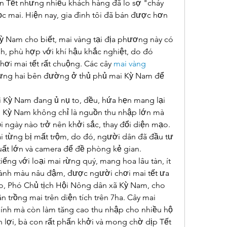
n Tết nhưng nhiều khách hàng đã lo sợ "cháy 
c mai. Hiện nay, gia đình tôi đã bán được hơn 
 Nam cho biết, mai vàng tại địa phương này có 
h, phù hợp với khí hậu khắc nghiệt, do đó 
ơi mai tết rất chuộng. Các cây 
mai vàng 
rưng hai bên đường ở thủ phủ mai Kỳ Nam để 
i Kỳ Nam đang ủ nụ to, đều, hứa hẹn mang lại 
g Kỳ Nam không chỉ là nguồn thu nhập lớn mà 
 ngày nào trở nên khởi sắc, thay đổi diện mạo. 
ai từng bị mất trộm, do đó, người dân đã đầu tư 
ất lớn và camera để đề phòng kẻ gian.
ếng với loại mai rừng quý, mang hoa lâu tàn, ít 
cành màu nâu đậm, được người chơi mai tết ưa 
 Phó Chủ tịch Hội Nông dân xã Kỳ Nam, cho 
n trồng mai trên diện tích trên 7ha. Cây mai 
ính mà còn làm tăng cao thu nhập cho nhiều hộ 
n lợi, bà con rất phấn khởi và mong chờ dịp Tết 