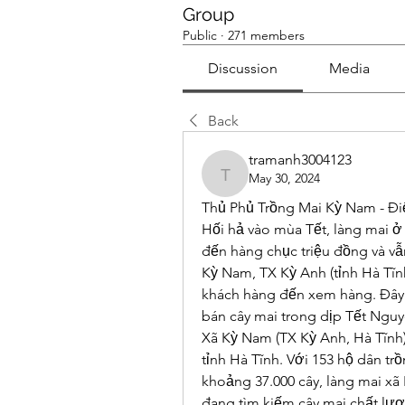
Group
Public
·
271 members
Discussion
Media
Back
tramanh3004123
May 30, 2024
tramanh3004123
Thủ Phủ Trồng Mai Kỳ Nam - Đ
Hối hả vào mùa Tết, làng mai ở 
đến hàng chục triệu đồng và vẫn
Kỳ Nam, TX Kỳ Anh (tỉnh Hà Tĩnh
khách hàng đến xem hàng. Đây 
bán cây mai trong dịp Tết Nguy
Xã Kỳ Nam (TX Kỳ Anh, Hà Tĩnh)
tỉnh Hà Tĩnh. Với 153 hộ dân trồ
khoảng 37.000 cây, làng mai xã
đang tìm kiếm cây mai chất lư