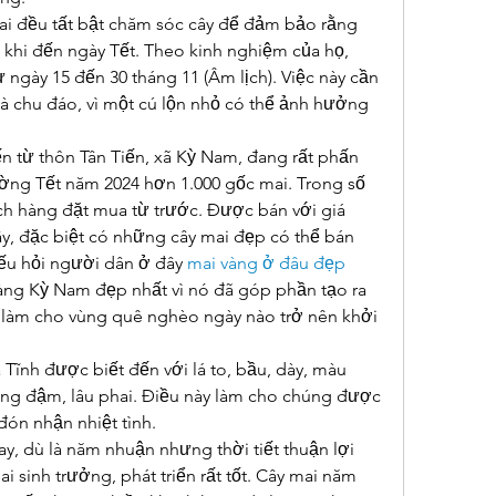
ai đều tất bật chăm sóc cây để đảm bảo rằng 
 khi đến ngày Tết. Theo kinh nghiệm của họ, 
từ ngày 15 đến 30 tháng 11 (Âm lịch). Việc này cần 
à chu đáo, vì một cú lộn nhỏ có thể ảnh hưởng 
ến từ thôn Tân Tiến, xã Kỳ Nam, đang rất phấn 
ường Tết năm 2024 hơn 1.000 gốc mai. Trong số 
h hàng đặt mua từ trước. Được bán với giá 
ây, đặc biệt có những cây mai đẹp có thể bán 
u hỏi người dân ở đây 
mai vàng ở đâu đẹp 
mai vàng Kỳ Nam đẹp nhất vì nó đã góp phần tạo ra 
 làm cho vùng quê nghèo ngày nào trở nên khởi 
Tĩnh được biết đến với lá to, bầu, dày, màu 
ng đậm, lâu phai. Điều này làm cho chúng được 
ón nhận nhiệt tình.
ay, dù là năm nhuận nhưng thời tiết thuận lợi 
 sinh trưởng, phát triển rất tốt. Cây mai năm 