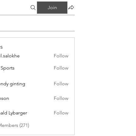
Join
s
il.salokhe
Follow
lokhe
Sports
Follow
endy ginting
Follow
nson
Follow
ald Lybarger
Follow
Members (271)