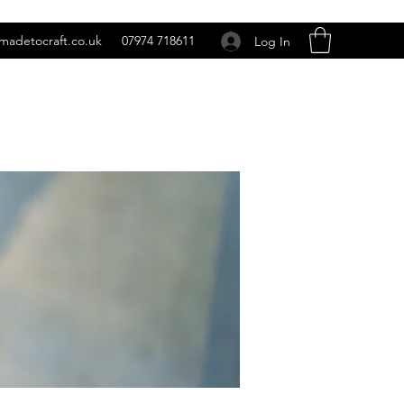
madetocraft.co.uk
07974 718611
Log In