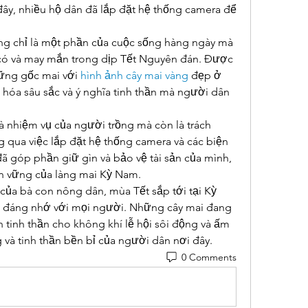
y, nhiều hộ dân đã lắp đặt hệ thống camera để 
g chỉ là một phần của cuộc sống hàng ngày mà 
 có và may mắn trong dịp Tết Nguyên đán. Được 
ững gốc mai với 
hình ảnh cây mai vàng
 đẹp ở 
 hóa sâu sắc và ý nghĩa tinh thần mà người dân 
à nhiệm vụ của người trồng mà còn là trách 
qua việc lắp đặt hệ thống camera và các biện 
ã góp phần giữ gìn và bảo vệ tài sản của mình, 
ền vững của làng mai Kỳ Nam.
ủa bà con nông dân, mùa Tết sắp tới tại Kỳ 
 đáng nhớ với mọi người. Những cây mai đang 
 tinh thần cho không khí lễ hội sôi động và ấm 
 và tinh thần bền bỉ của người dân nơi đây.
0 Comments